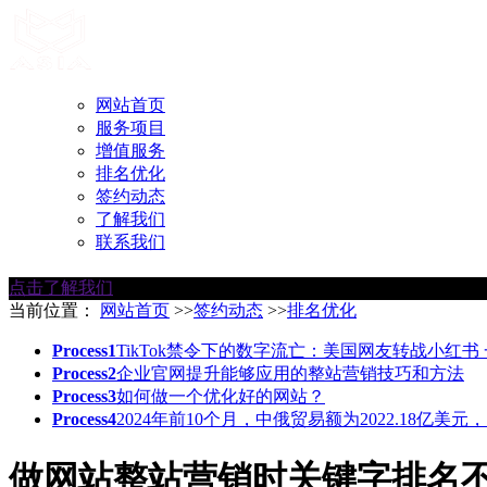
网站首页
服务项目
增值服务
排名优化
签约动态
了解我们
联系我们
点击了解我们
当前位置：
网站首页
>>
签约动态
>>
排名优化
Process1
TikTok禁令下的数字流亡：美国网友转战小红书
Process2
企业官网提升能够应用的整站营销技巧和方法
Process3
如何做一个优化好的网站？
Process4
2024年前10个月，中俄贸易额为2022.18亿美元
做网站整站营销时关键字排名不