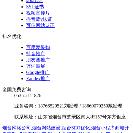
400电话
SSL证书
视频宣传片
抖音蓝v认证
可信网站认证
排名优化
百度爱采购
抖音推广
朋友圈推广
万词霸屏
Google推广
Yandex推广
全国免费咨询
0535-2111826
业务咨询：18766520521刘经理 / 18660070250戴经理
联系地址：山东省烟台市芝罘区南大街157号东方银座
烟台网络公司,烟台网站建设,烟台SEO优化,烟台小程序商城开